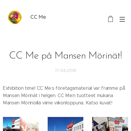
CC Me
CC Me på Mansen Mörinät!
17.04.2018
Exhibition time! CC Me:s företagsmaterial var framme på
Mansen Mörinät i helgen. CC Me:n tuotteet mukana
Mansen Mörinöillä viime viikonloppuna. Katso kuvat!