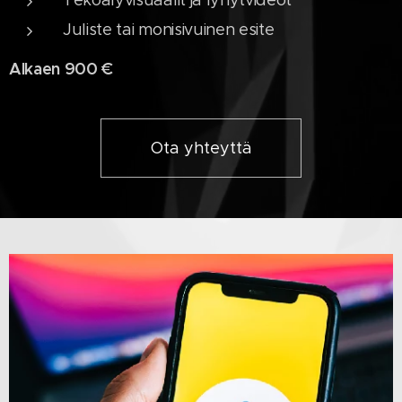
Tekoälyvisuaalit ja lyhytvideot
Juliste tai monisivuinen esite
Alkaen 900 €
Ota yhteyttä