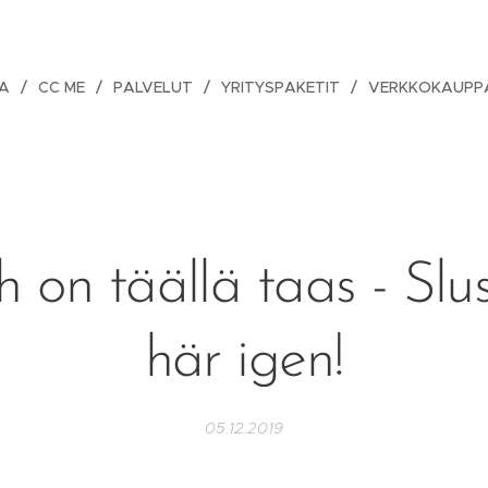
A
CC ME
PALVELUT
YRITYSPAKETIT
VERKKOKAUPP
h on täällä taas - Slu
här igen!
05.12.2019