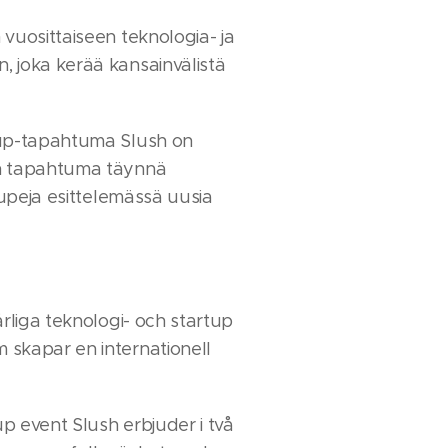
vuosittaiseen teknologia- ja
 joka kerää kansainvälistä
tup-tapahtuma Slush on
n tapahtuma täynnä
rtupeja esittelemässä uusia
årliga teknologi- och startup
skapar en internationell
p event Slush erbjuder i två