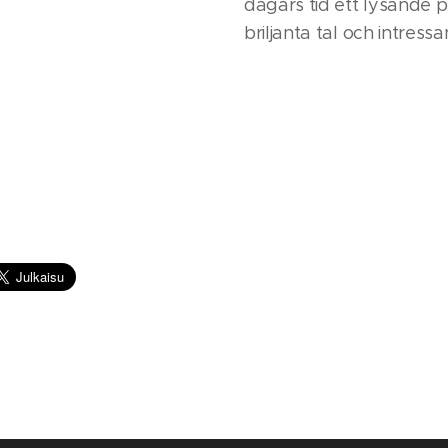
dagars tid ett lysande 
briljanta tal och intres