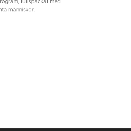
program, fullspäckat med
santa människor.