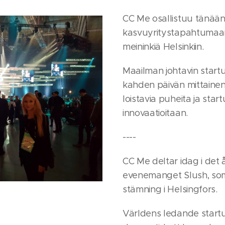
CC Me osallistuu tänään 
kasvuyritystapahtumaan,
meininkiä Helsinkiin.
Maailman johtavin star
kahden päivän mittaine
loistavia puheita ja sta
innovaatioitaan.
----
CC Me deltar idag i det 
evenemanget Slush, som 
stämning i Helsingfors.
Världens ledande startu