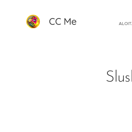
CC Me
ALOIT
Slus