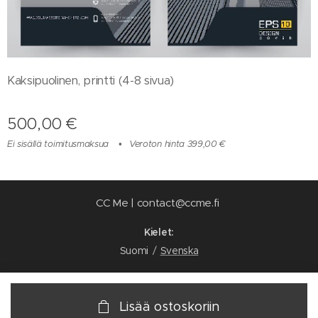
Kaksipuolinen, printti (4-8 sivua)
500,00
€
Ei sisällä toimitusmaksua
Veroton hinta 399,00 €
CC Me | contact@ccme.fi
Kielet
Suomi
Svenska
Lisää ostoskoriin