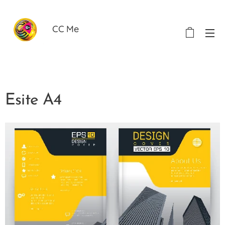
CC Me
Esite A4